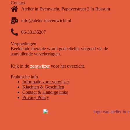
Contact
Atelier in Evenwicht, Papaverstraat 2 in Bussum
info@ateler-inevenwicht.nl
06-33135207
Vergoedingen
B
eeldende therapie wordt gedeeltelijk vergoed via de
aanvullende verzekeringen.
Kijk in
d
e
zorgwijzer
v
oor het overzicht.
Praktische info
Informatie voor verwijzer
Klachten & Geschillen
Contact
& Handige lin
ks
Privacy Policy