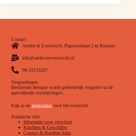
Contact
Atelier in Evenwicht, Papaverstraat 2 in Bussum
info@ateler-inevenwicht.nl
06-33135207
Vergoedingen
B
eeldende therapie wordt gedeeltelijk vergoed via de
aanvullende verzekeringen.
Kijk in
d
e
zorgwijzer
v
oor het overzicht.
Praktische info
Informatie voor verwijzer
Klachten & Geschillen
Contact
& Handige lin
ks